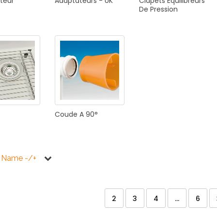
teur
Adaptateurs
-
UK
Clapets
Équilibreurs
De
Pression
Coude
A
90°
 Name -/+
2
3
4
...
6