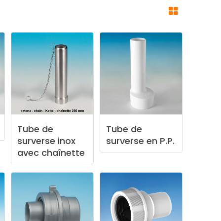
Tube
de
Tube
de
surverse
inox
surverse
en
P.P.
avec
chaînette