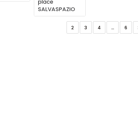
place
SALVASPAZIO
2
3
4
...
6