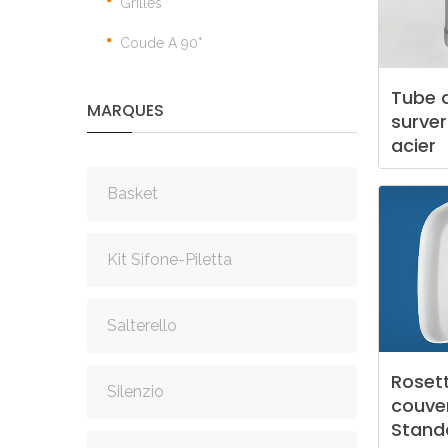
Grilles
Coude A 90°
Tube
MARQUES
surve
acier
Basket
Kit Sifone-Piletta
Salterello
Roset
Silenzio
couve
Stand