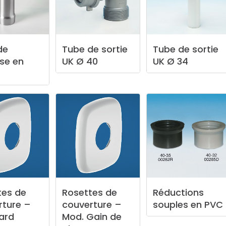
de
Tube
de
sortie
Tube
de
sortie
rse
en
UK
Ø
40
UK
Ø
34
tes
de
Rosettes
de
Réductions
rture
–
couverture
–
souples
en
PVC
ard
Mod.
Gain
de