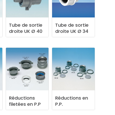
Tube
de
sortie
Tube
de
sortie
droite
UK
Ø
40
droite
UK
Ø
34
Réductions
Réductions
en
filetées
en
P.P
P.P.