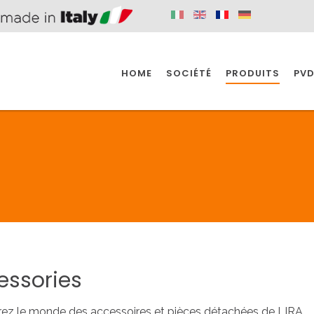
HOME
SOCIÉTÉ
PRODUITS
PVD
SINE
SPAZIO BAIN
SPAZIO INDUSTRIE
E
SALLE DE BAIN
INDUSTRIE
SINE
SPAZIO BAIN
SPAZIO INDUSTRIE
essories
BONDES
ACCESSORIES
ez le monde des accessoires et pièces détachées de LIRA.