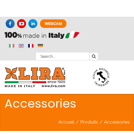
Accessories
Accueil
/
Produits
/
Accessories