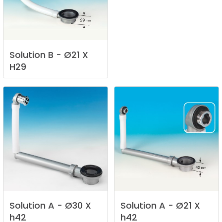
Solution
B
-
Ø21
X
H29
Solution
A
-
Ø30
X
Solution
A
-
Ø21
X
h42
h42