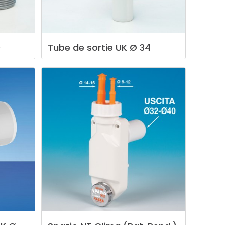
0
Tube
de
sortie
UK
Ø
34