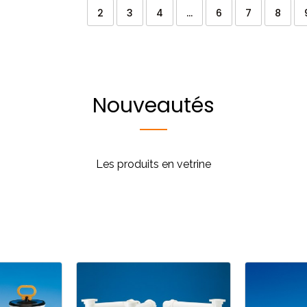
2
3
4
...
6
7
8
Nouveautés
Les produits en vetrine