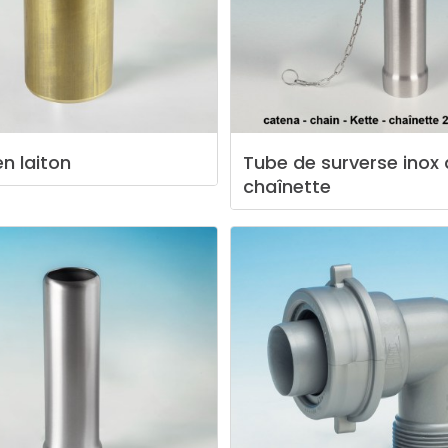
en
laiton
Tube
de
surverse
inox
chaînette