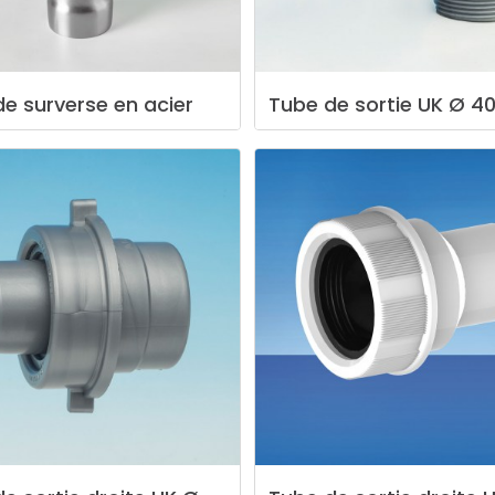
de
surverse
en
acier
Tube
de
sortie
UK
Ø
4