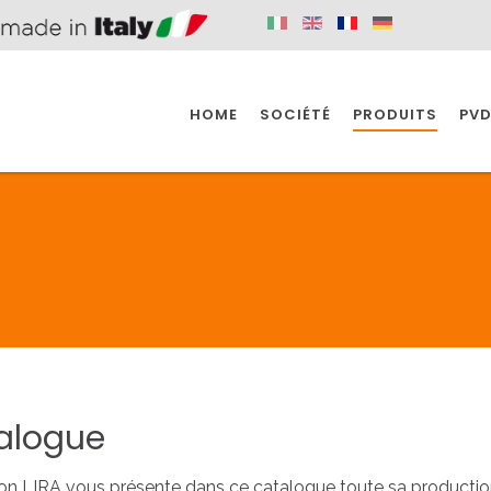
HOME
SOCIÉTÉ
PRODUITS
PVD
SINE
SPAZIO BAIN
SPAZIO INDUSTRIE
E
SALLE DE BAIN
INDUSTRIE
SINE
SPAZIO BAIN
SPAZIO INDUSTRIE
alogue
BONDES
ACCESSORIES
n LIRA vous présente dans ce catalogue toute sa production