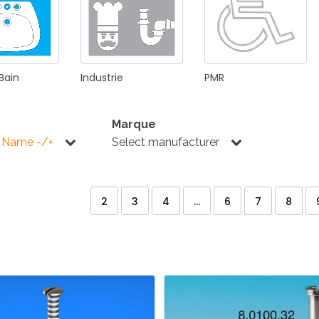
Bain
Industrie
PMR
Marque
 Name -/+
Select manufacturer
2
3
4
...
6
7
8