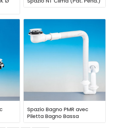
UK
Ø
Spazio
NT
Clima
(Pat.
Pend.)
c
Spazio
Bagno
PMR
avec
Piletta
Bagno
Bassa