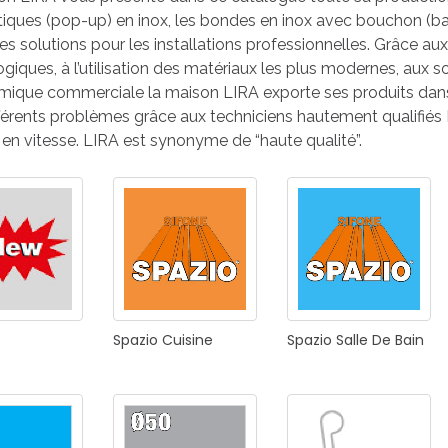
E
SALLE DE BAIN
INDUSTRIE
ques (pop-up) en inox, les bondes en inox avec bouchon (bas
tes solutions pour les installations professionnelles. Grâce a
giques, à l’utilisation des matériaux les plus modernes, aux s
mique commerciale la maison LIRA exporte ses produits dans 
fférents problèmes grâce aux techniciens hautement qualifiés 
NEWS 2025
 en vitesse. LIRA est synonyme de “haute qualité”.
BONDES
ACCESSORIES
NEWS 2025
Spazio
Cuisine
Spazio
Salle
De
Bain