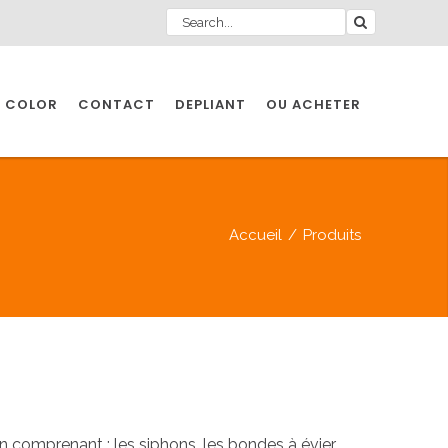
 COLOR
CONTACT
DEPLIANT
OU ACHETER
Accueil
/
Produits
 comprenant : les siphons, les bondes à évier