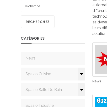
CUISIN
automati
différen
technolo
RECHERCHEZ
sa dyna
leurs di
solution
CATÉGORIES
PMR
News
Spazio Cuisine
News
Spazio Salle De Bain
Spazio Industrie