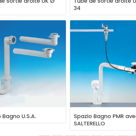
de
sortie
droite
UK
Ø
Tube
de
sortie
droite
34
o
Bagno
U.S.A.
Spazio
Bagno
PMR
ave
SALTERELLO