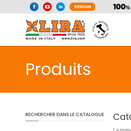
SPAZIO CUI
Produits
CUISIN
SPAZIO CUI
Cat
RECHERCHER
DANS
LE
CATALOGUE
PMR
La maiso