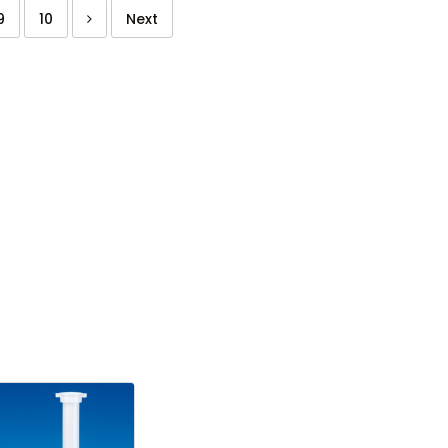
9
10
Next