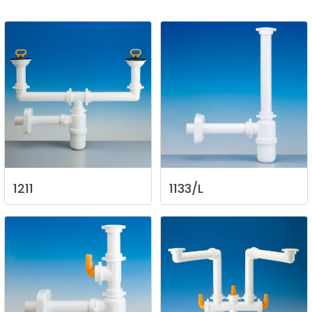
1211
1133/L