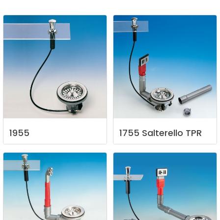
1955
1755
Salterello
TPR