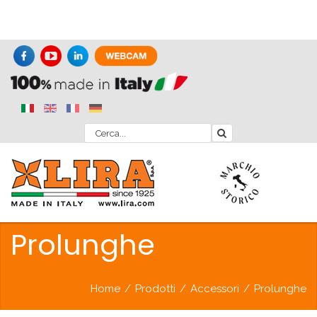
Prolunghe
Home
/
Prodotti
/
Accessori
/
Prolunghe