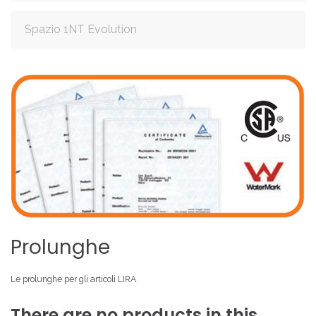
Spazio 1NT Evolution
Prolunghe
Le prolunghe per gli articoli LIRA.
There
are
no
products
in
this