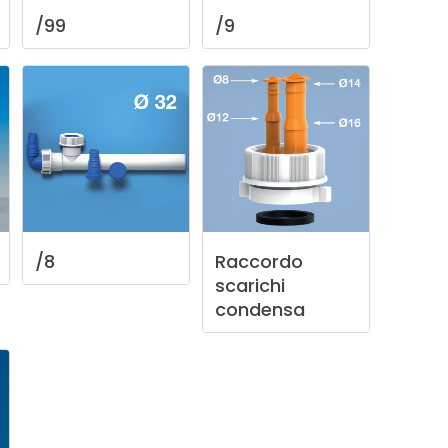
/99
/9
/8
Raccordo
scarichi
condensa