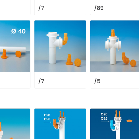
/7
/89
/7
/5