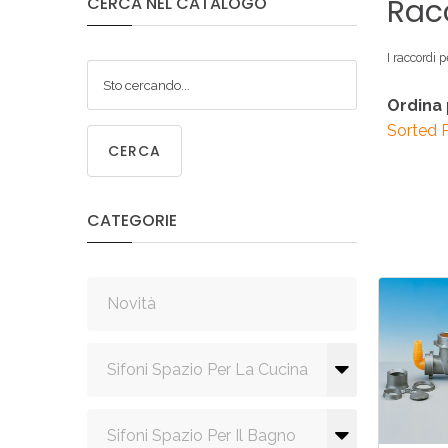
Rac
CERCA
NEL
CATALOGO
SIF
SANITA
C
I raccordi p
Ordina
Sorted 
CERCA
SIF
SANITA
CATEGORIE
Novità
Sifoni Spazio Per La Cucina
Sifoni Spazio Per Il Bagno