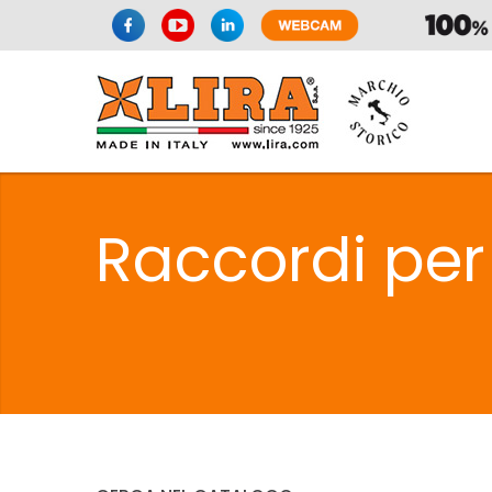
SIFONI
LA
Raccordi per 
C
SIFONI
LA