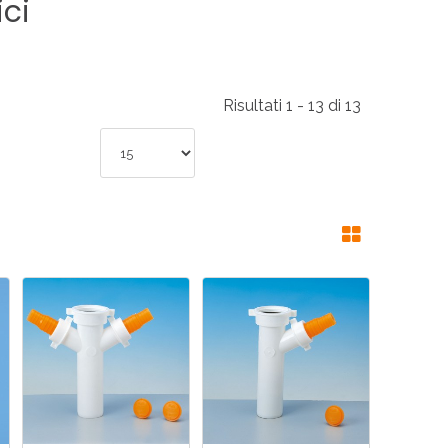
ici
RI
A
Risultati 1 - 13 di 13
RI