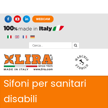
Sifoni per sanitari
disabili