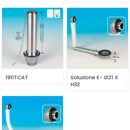
1911TCAT
Soluzione
E-
Ø21
X
H32