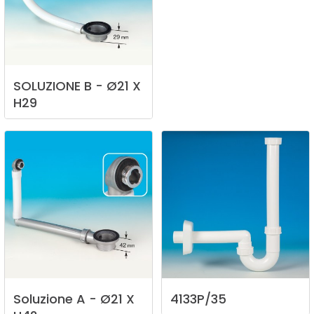
SOLUZIONE
B
-
Ø21
X
H29
Soluzione
A
-
Ø21
X
4133P/35