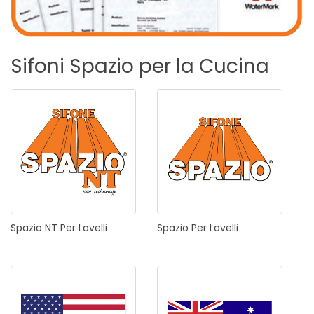
Sifoni
Spazio
per
la
Cucina
Spazio
NT
Per
Lavelli
Spazio
Per
Lavelli