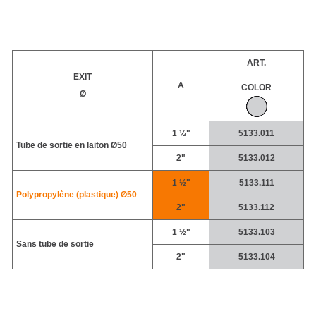
ART.
EXIT
A
COLOR
Ø
1 ½"
5133.011
Tube de sortie en laiton Ø50
2"
5133.012
1 ½"
5133.111
Polypropylène (plastique)
Ø50
2"
5133.112
1 ½"
5133.103
Sans tube de sortie
2"
5133.104