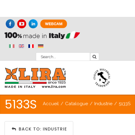
5133S
Accueil
/
Catalogue
/
Industrie
/
5133S
BACK TO: INDUSTRIE