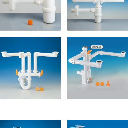
1133/9
1211
Spazio
2
Spazio
3
NT
Salle
de
bain