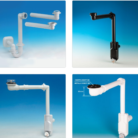
Fisso
Pend.)
Spazio
Spazio
Bagno
NT
Bagno
(Pat.
U.S.A.
Pend.)
Siphon
et
Spazio
bonde
Bagno
NT
gain
de
avec
place
pour
raccord