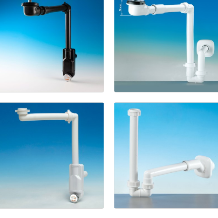
Kit
Siphon
gain
de
place
pour
Kit
Siphon
éviers
+
gain
de
bonde
place
pour
gain
de
lavabo
+
place
pour
bonde
éviers
en
gain
de
céramique
place
(Pat.
Pend.)
Spazio
Eccentrico
Bagno
NT
Giunto
(Pat.