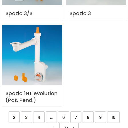
Spazio
3/S
Spazio
3
Spazio
1NT
evolution
(Pat.
Pend.)
2
3
4
...
6
7
8
9
10