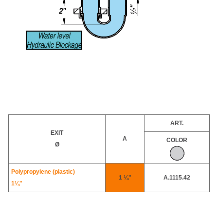
ART.
EXIT
A
COLOR
Ø
Polypropylene (plastic)
1 ¼"
A.1115.42
1¼"