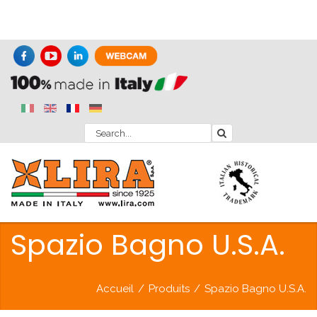
Spazio Bagno U.S.A.
Accueil
/
Produits
/
Spazio Bagno U.S.A.