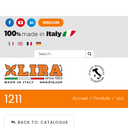
1211
Accueil
/
Produits
/
1211
BACK TO: CATALOGUE