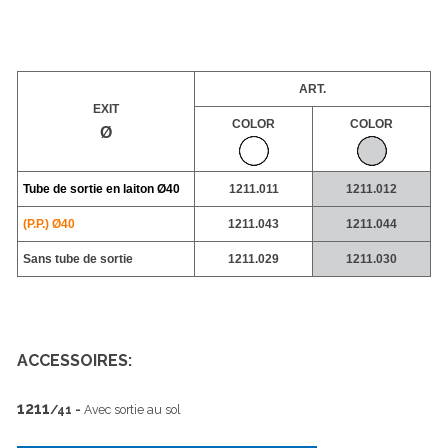
ART.
EXIT
COLOR
COLOR
Ø
Tube de sortie en laiton
Ø40
1211.011
1211.012
(P.P.) Ø40
1211.043
1211.044
Sans tube de sortie
1211.029
1211.030
ACCESSOIRES:
1211
/41 -
Avec sortie au sol