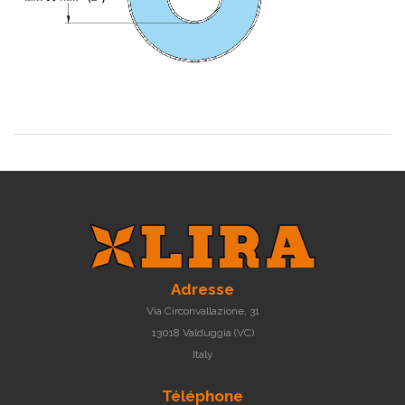
Adresse
Via Circonvallazione, 31
13018 Valduggia (VC)
Italy
Téléphone