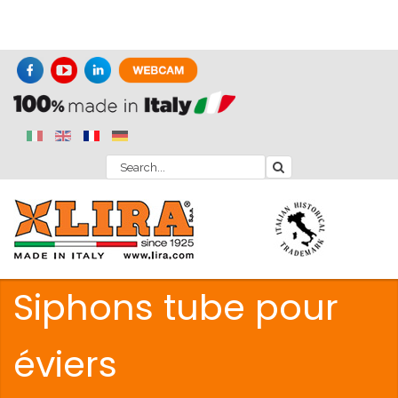
Siphons tube pour
éviers