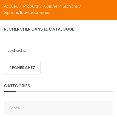
Accueil
/
Produits
/
Cuisine
/
Siphons
/
Siphons tube pour éviers
RECHERCHER
DANS
LE
CATALOGUE
RECHERCHEZ
CATÉGORIES
News