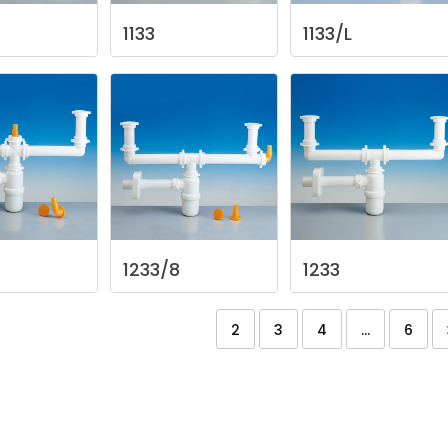
1133
1133/L
5
1233/8
1233
2
3
4
...
6