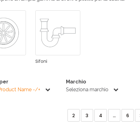
ONI PER
RI DISABILI
PILETTE
ACCESSO
UCINA
BAGNO
INDUSTRI
NOVITÀ 2025
ONI PER
Sifoni
RI DISABILI
PILETTE
ACCESSO
 per
Marchio
Product Name -/+
Seleziona marchio
NOVITÀ 2025
2
3
4
...
6