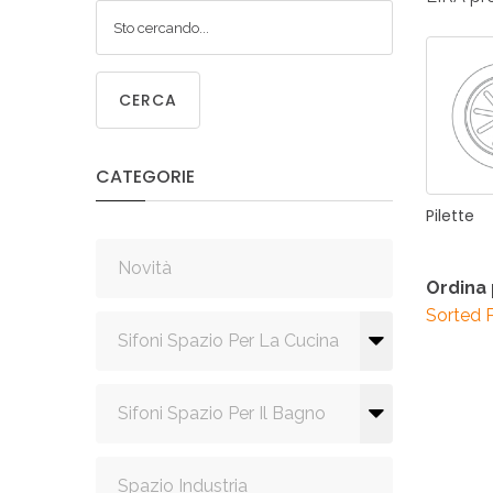
SIF
SANITA
C
CERCA
CATEGORIE
SIF
Pilette
SANITA
Novità
Ordina
Sorted 
Sifoni Spazio Per La Cucina
Sifoni Spazio Per Il Bagno
Spazio Industria