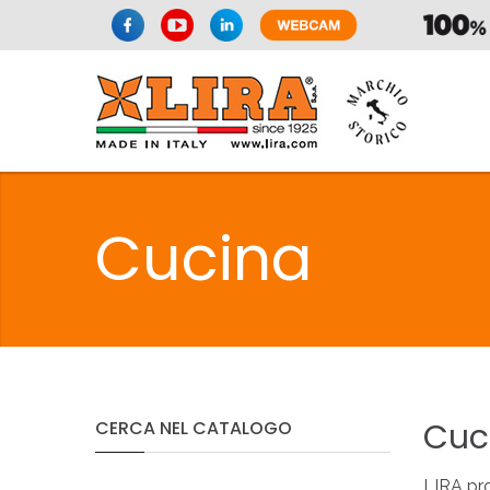
SIFONI
LA
Cucina
C
SIFONI
LA
Cuc
CERCA
NEL
CATALOGO
LIRA pro