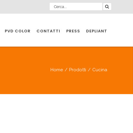
PVD COLOR
CONTATTI
PRESS
DEPLIANT
O PER
IA
Home
/
Prodotti
/
Cucina
A
O PER
IA