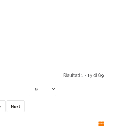
RI
A
RI
Risultati 1 - 15 di 89
Next