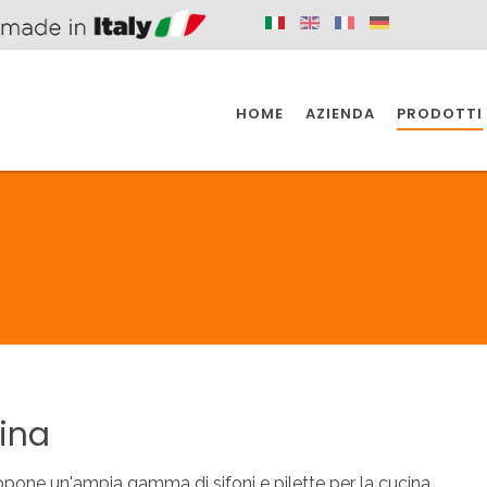
HOME
AZIENDA
PRODOTTI
 SPAZIO PER
SIFONI SPAZIO PER
SIFONI SPAZI
 CUCINA
IL BAGNO
L'INDUSTR
UCINA
BAGNO
INDUSTRI
 SPAZIO PER
SIFONI SPAZIO PER
SIFONI SPAZI
 CUCINA
IL BAGNO
L'INDUSTR
ina
pone un'ampia gamma di sifoni e pilette per la cucina.