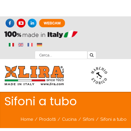
Sifoni a tubo
Home
/
Prodotti
/
Cucina
/
Sifoni
/
Sifoni a tubo