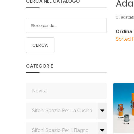
Adat
CERCA
NEL
CATALOGO
SIF
SANITA
C
Gli adattato
Ordina
Sorted 
CERCA
SIF
SANITA
CATEGORIE
Novità
Sifoni Spazio Per La Cucina
Sifoni Spazio Per Il Bagno