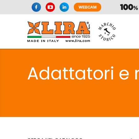
SIFONI
LA
Adattatori e 
C
SIFONI
LA