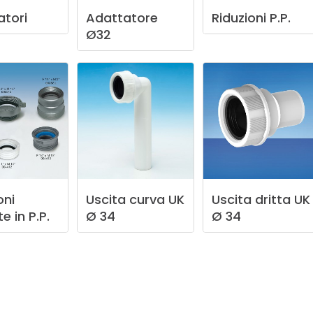
atori
Adattatore
Riduzioni
P.P.
Ø32
oni
Uscita
curva
UK
Uscita
dritta
UK
te
in
P.P.
Ø
34
Ø
34