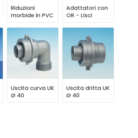
Riduzioni
Adattatori
con
morbide
in
PVC
OR
-
Lisci
Uscita
curva
UK
Uscita
dritta
UK
Ø
40
Ø
40