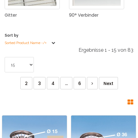
Gitter
90°
Verbinder
Sort by
Sorted Product Name -/+
Ergebnisse 1 - 15 von 83
2
3
4
...
6
Next