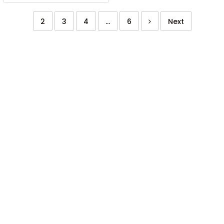
2
3
4
...
6
Next