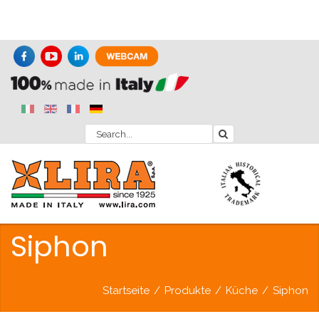
Siphon
Startseite
/
Produkte
/
Küche
/
Siphon