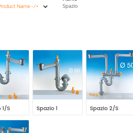
KÜCHE
BADEZIMMER
Spazio
Product Name -/+
NEWS2025
BEHINDERTE
VENTILE
A
NEWS2025
o
1/S
Spazio
1
Spazio
2/S