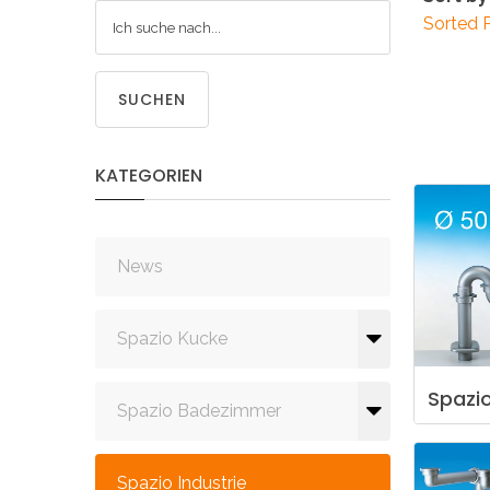
Sorted 
SUCHEN
KATEGORIEN
News
Spazio Kucke
Spazi
Spazio Badezimmer
Spazio Industrie