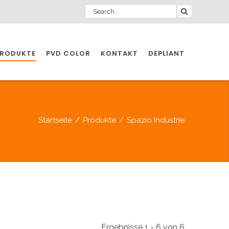
RODUKTE
PVD COLOR
KONTAKT
DEPLIANT
ZIO INDUSTRIE
Startseite
/
Produkte
/
Spazio Industrie
INDUSTRIE
ZIO INDUSTRIE
CCESSOIRES
Ergebnisse 1 - 6 von 6