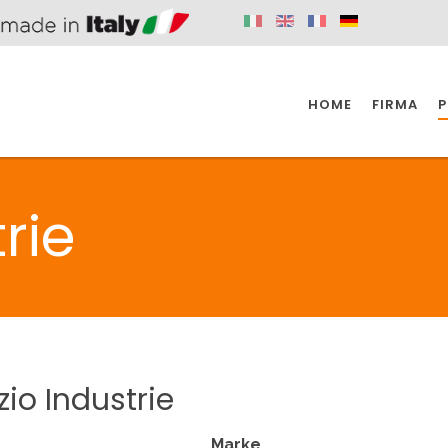
HOME
FIRMA
P
SPAZIO KÜCHE
SPAZIO BADEZIMMER
SPA
rie
KÜCHE
BADEZIMMER
SPAZIO KÜCHE
SPAZIO BADEZIMMER
SPA
zio
Industrie
BEHINDERTE
VENTILE
A
Marke