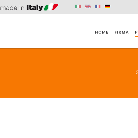
HOME
FIRMA
P
SPAZIO KÜCHE
SPAZIO BADEZIMMER
SPA
S
KÜCHE
BADEZIMMER
SPAZIO KÜCHE
SPAZIO BADEZIMMER
SPA
BEHINDERTE
VENTILE
A