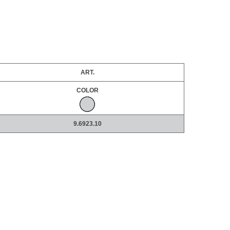
ART.
COLOR
9.6923.10