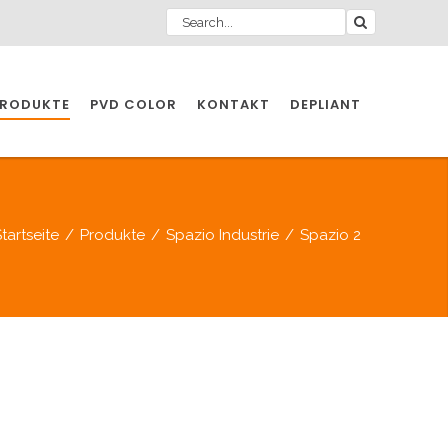
RODUKTE
PVD COLOR
KONTAKT
DEPLIANT
ZIO INDUSTRIE
tartseite
/
Produkte
/
Spazio Industrie
/
Spazio 2
INDUSTRIE
ZIO INDUSTRIE
CCESSOIRES