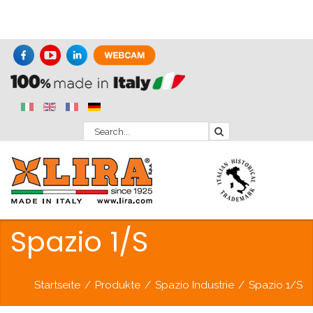
Spazio 1/S
Startseite
/
Produkte
/
Spazio Industrie
/
Spazio 1/S