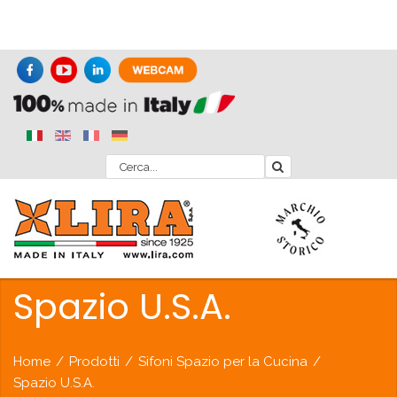
Spazio U.S.A.
Home
/
Prodotti
/
Sifoni Spazio per la Cucina
/
Spazio U.S.A.