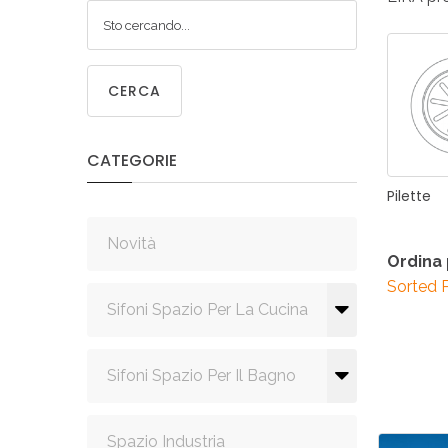
SIF
SANITA
C
CERCA
CATEGORIE
SIF
Pilette
SANITA
Novità
Ordina
Sorted 
Sifoni Spazio Per La Cucina
Sifoni Spazio Per Il Bagno
Spazio Industria