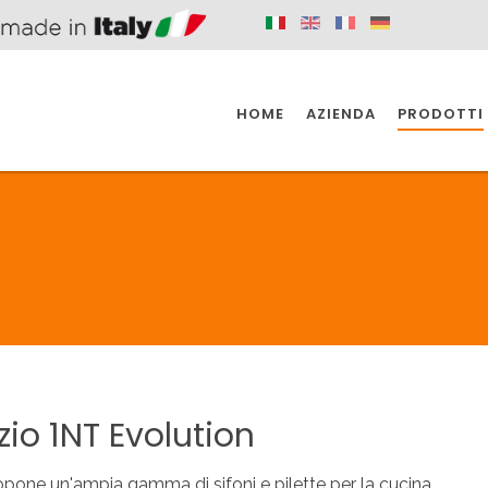
HOME
AZIENDA
PRODOTTI
 SPAZIO PER
SIFONI SPAZIO PER
SIFONI SPAZI
 CUCINA
IL BAGNO
L'INDUSTR
UCINA
BAGNO
INDUSTRI
 SPAZIO PER
SIFONI SPAZIO PER
SIFONI SPAZI
 CUCINA
IL BAGNO
L'INDUSTR
zio
1NT
Evolution
pone un'ampia gamma di sifoni e pilette per la cucina.