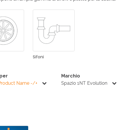
ONI PER
RI DISABILI
PILETTE
ACCESSO
UCINA
BAGNO
INDUSTRI
NOVITÀ 2025
ONI PER
Sifoni
RI DISABILI
PILETTE
ACCESSO
 per
Marchio
Product Name -/+
Spazio 1NT Evolution
NOVITÀ 2025