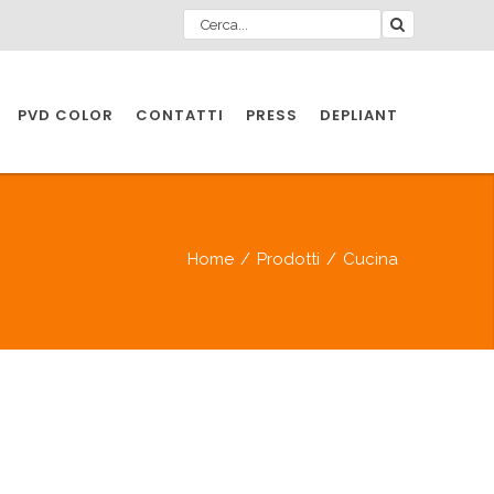
PVD COLOR
CONTATTI
PRESS
DEPLIANT
O PER
IA
Home
/
Prodotti
/
Cucina
A
O PER
IA