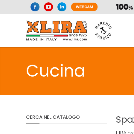
SIFONI
LA
Cucina
C
SIFONI
LA
Spa
CERCA
NEL
CATALOGO
LIRA pro