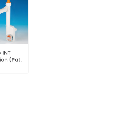
o
1NT
ion
(Pat.
)