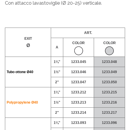
Con attacco lavastoviglie (Ø 20-25) verticale.
ART.
EXIT
COLOR
COLOR
Ø
A
1¼"
1233.045
1233.048
Tubo ottone
Ø40
1½"
1233.046
1233.049
2"
1233.047
1233.050
1¼"
1233.212
1233.215
Polypropylene
Ø40
1½"
1233.213
1233.216
2"
1233.214
1233.217
1¼"
1233.093
1233.096