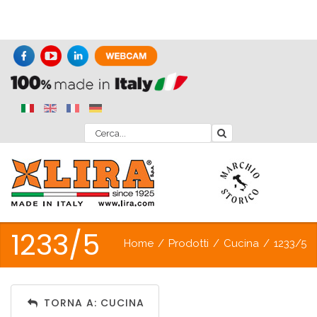
1233/5
Home
/
Prodotti
/
Cucina
/
1233/5
TORNA A: CUCINA