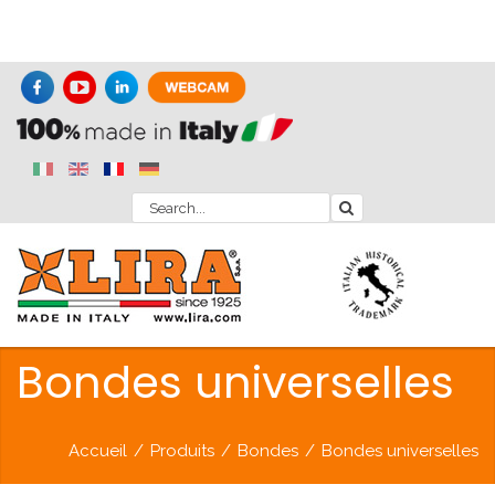
Bondes universelles
Accueil
/
Produits
/
Bondes
/
Bondes universelles