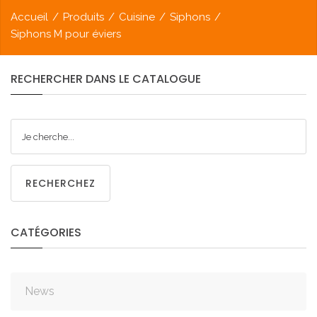
Accueil
/
Produits
/
Cuisine
/
Siphons
/
Siphons M pour éviers
RECHERCHER
DANS
LE
CATALOGUE
RECHERCHEZ
CATÉGORIES
News