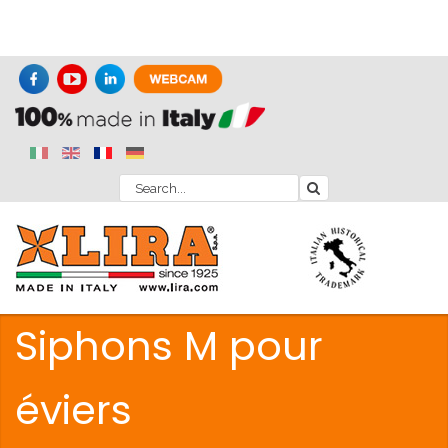
Siphons M pour
éviers