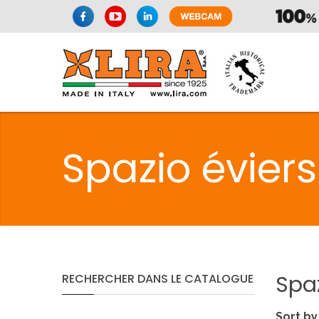
SPAZIO CUI
Spazio éviers 
CUISIN
SPAZIO CUI
Spa
RECHERCHER
DANS
LE
CATALOGUE
PMR
Sort by