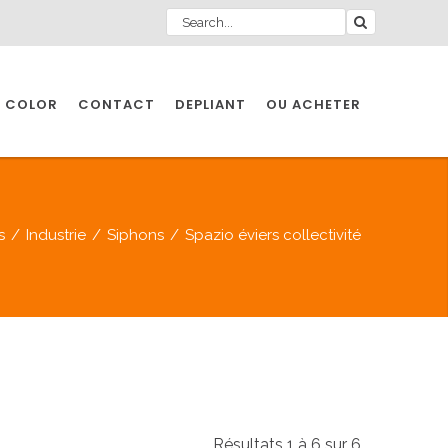
 COLOR
CONTACT
DEPLIANT
OU ACHETER
s
/
Industrie
/
Siphons
/
Spazio éviers collectivité
Résultats 1 à 6 sur 6