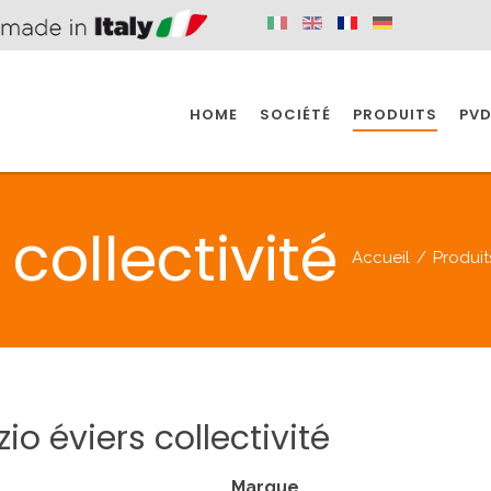
HOME
SOCIÉTÉ
PRODUITS
PVD
SINE
SPAZIO BAIN
SPAZIO INDUSTRIE
collectivité
Accueil
/
Produit
E
SALLE DE BAIN
INDUSTRIE
SINE
SPAZIO BAIN
SPAZIO INDUSTRIE
zio
éviers
collectivité
BONDES
ACCESSORIES
Marque