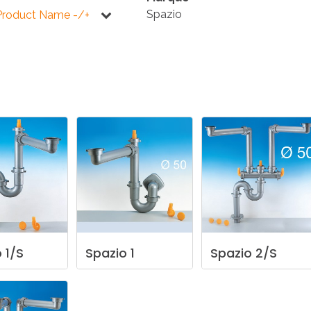
E
SALLE DE BAIN
INDUSTRIE
Spazio
Product Name -/+
NEWS 2025
BONDES
ACCESSORIES
NEWS 2025
o
1/S
Spazio
1
Spazio
2/S