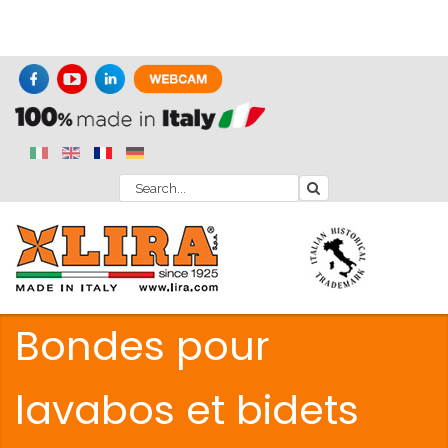
Bondes pour
lavabos et bidets