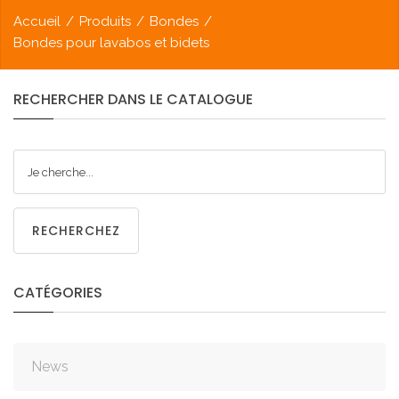
Accueil
/
Produits
/
Bondes
/
Bondes pour lavabos et bidets
RECHERCHER
DANS
LE
CATALOGUE
RECHERCHEZ
CATÉGORIES
News