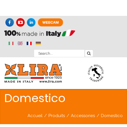
Domestico
Accueil
/
Produits
/
Accessories
/
Domestico