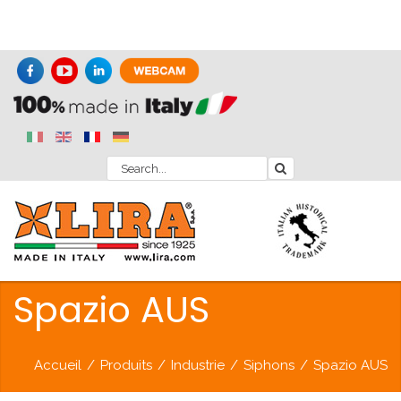
Spazio AUS
Accueil
/
Produits
/
Industrie
/
Siphons
/
Spazio AUS