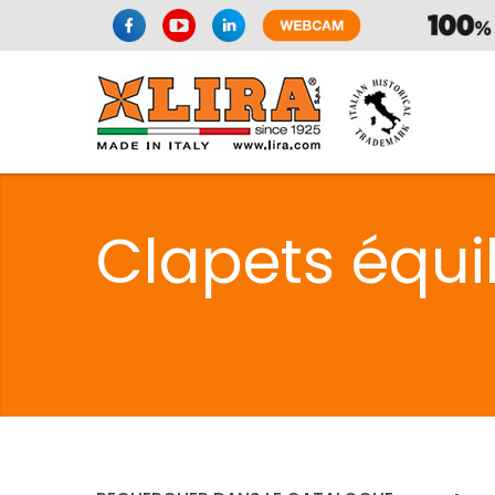
SPAZIO CUI
Clapets équi
CUISIN
SPAZIO CUI
PMR