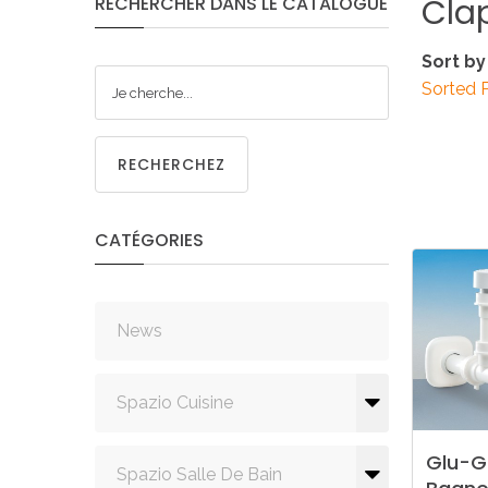
Cla
RECHERCHER
DANS
LE
CATALOGUE
CUISIN
Sort by
Sorted 
RECHERCHEZ
PMR
CATÉGORIES
News
Spazio Cuisine
Glu-G
Spazio Salle De Bain