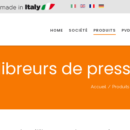
HOME
SOCIÉTÉ
PRODUITS
PVD
SINE
SPAZIO BAIN
SPAZIO INDUSTRIE
libreurs de pres
E
SALLE DE BAIN
INDUSTRIE
Accueil
/
Produits
SINE
SPAZIO BAIN
SPAZIO INDUSTRIE
BONDES
ACCESSORIES