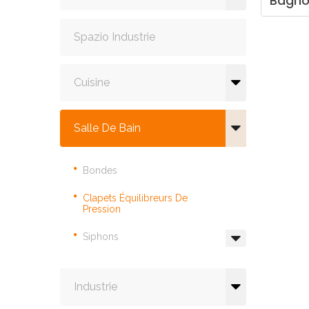
Bagn
Spazio Industrie
Cuisine
Salle De Bain
Bondes
Clapets Équilibreurs De
Pression
Siphons
Industrie