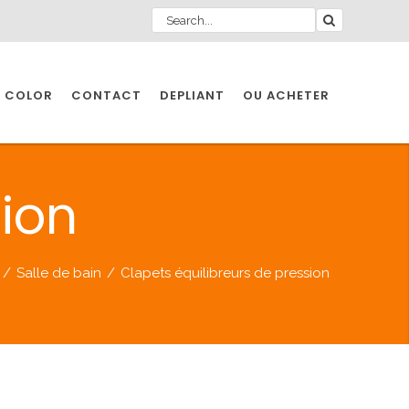
 COLOR
CONTACT
DEPLIANT
OU ACHETER
sion
/
Salle de bain
/
Clapets équilibreurs de pression