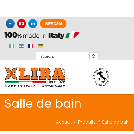
Salle de bain
Accueil
/
Produits
/
Salle de bain