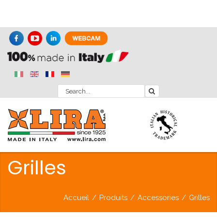
Grilles
Accueil
/
Produits
/
Accessories
/
Grilles