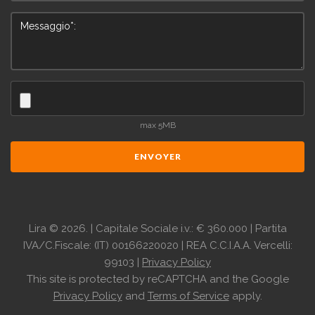
max 5MB
ENVOYER
Lira
©
2026.
| Capitale Sociale i.v.: € 360.000 | Partita
IVA/C.Fiscale: (IT) 00166220020 | REA C.C.I.A.A. Vercelli:
99103 |
Privacy Policy
This site is protected by reCAPTCHA and the Google
Privacy Policy
and
Terms of Service
apply.