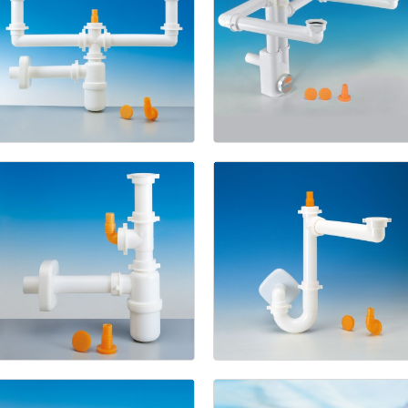
Spazio
2
1211/5
NT
1133/7
Spazio
1