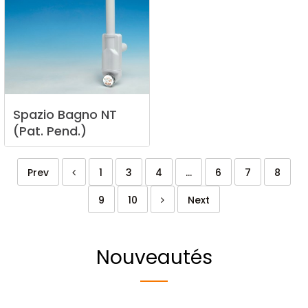
Spazio
Bagno
NT
(Pat.
Pend.)
Prev
1
3
4
...
6
7
8
9
10
Next
Nouveautés