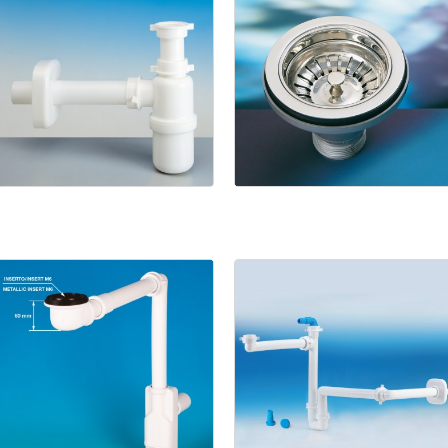
1945
1133
Basket
Salle
de
bain
Spazio
Bagno
NT
avec
Spazio