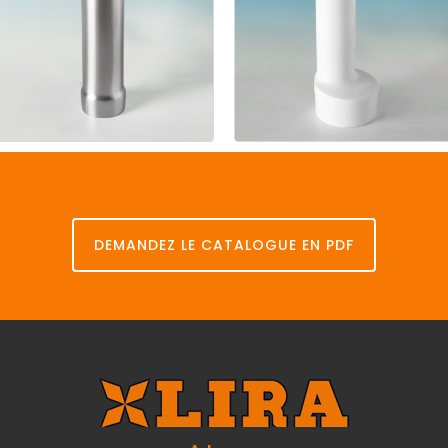
Tube
de
Tube
de
surverse
surverse
en
acier
en
P.P.
DEMANDEZ LE CATALOGUE EN PDF