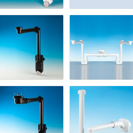
raccord
Bagno
de
siphon
avec
trou
gain
de
décalé
place
(Pat.
Pend.)
Spazio
Spazio
Bagno
NT
Bagno
(Pat.
Double
Pend.)
Kit
Siphon
gain
de
place
pour