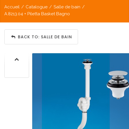
Accueil
/
Catalogue
/
Salle de bain
/
A.8213.04 + Piletta Basket Bagno
BACK TO: SALLE DE BAIN