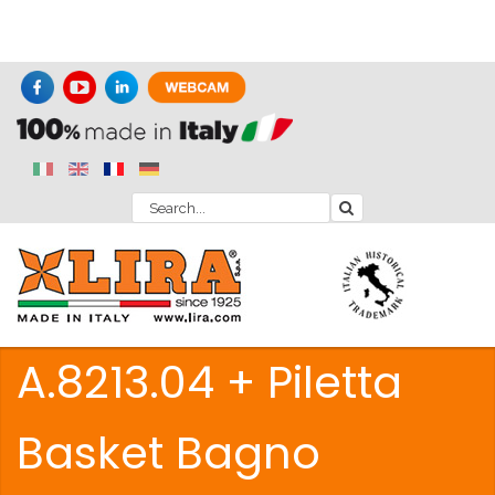
A.8213.04 + Piletta
Basket Bagno