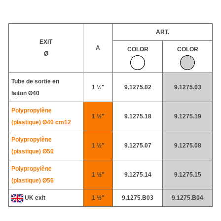
ART.
EXIT
A
COLOR
COLOR
Ø
Tube de sortie en
1 ½"
9.1275.02
9.1275.03
laiton
Ø40
Polypropylène
1 ½"
9.1275.18
9.1275.19
(plastique)
Ø40 cm12
Polypropylène
1 ½"
9.1275.07
9.1275.08
(plastique)
Ø50
Polypropylène
1 ½"
9.1275.14
9.1275.15
(plastique)
Ø56
UK exit
1 ½"
9.1275.B03
9.1275.B04