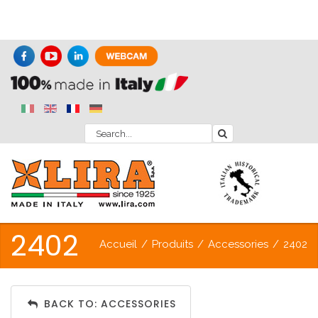
2402
Accueil
/
Produits
/
Accessories
/
2402
BACK TO: ACCESSORIES