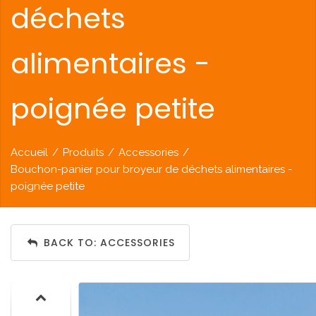
déchets
alimentaires -
poignée petite
Accueil
/
Produits
/
Accessories
/
Bouchon-panier pour broyeur de déchets alimentaires -
poignée petite
BACK TO: ACCESSORIES