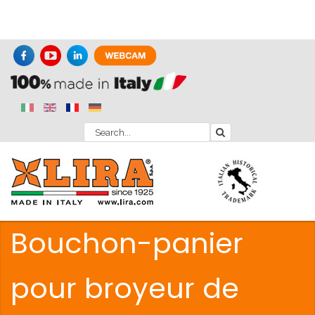
Bouchon-panier
pour broyeur de