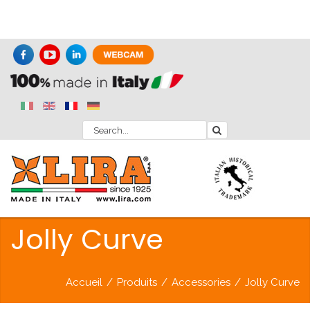
Jolly Curve
Accueil
/
Produits
/
Accessories
/
Jolly Curve