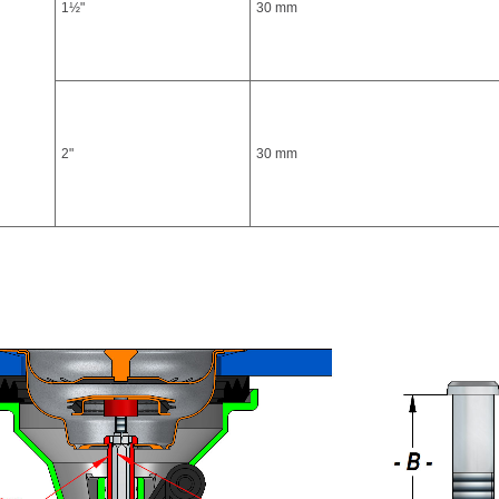
1½"
30 mm
2"
30 mm