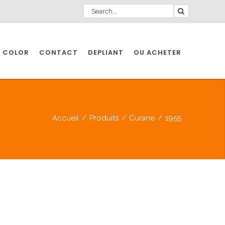
 COLOR
CONTACT
DEPLIANT
OU ACHETER
Accueil
/
Produits
/
Cuisine
/
1955