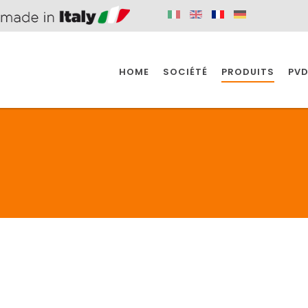
HOME
SOCIÉTÉ
PRODUITS
PVD
SINE
SPAZIO BAIN
SPAZIO INDUSTRIE
E
SALLE DE BAIN
INDUSTRIE
SINE
SPAZIO BAIN
SPAZIO INDUSTRIE
BONDES
ACCESSORIES