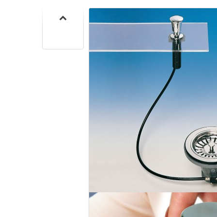
CUISIN
PMR