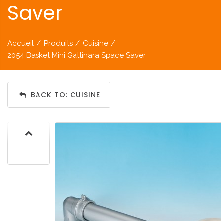
Saver
Accueil
/
Produits
/
Cuisine
/
2054 Basket Mini Gattinara Space Saver
BACK TO: CUISINE