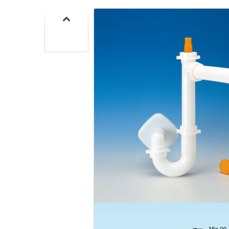
CUISIN
PMR