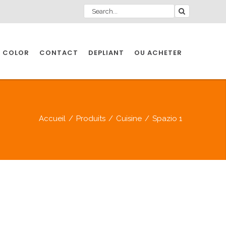
 COLOR
CONTACT
DEPLIANT
OU ACHETER
Accueil
/
Produits
/
Cuisine
/
Spazio 1