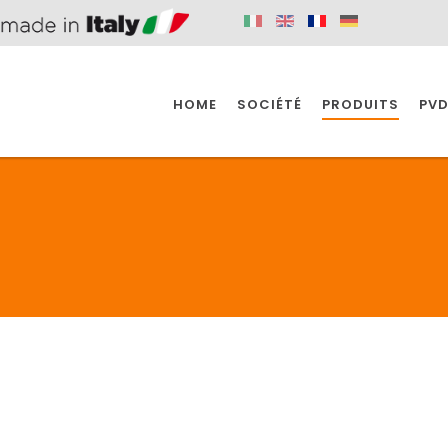
HOME
SOCIÉTÉ
PRODUITS
PVD
SINE
SPAZIO BAIN
SPAZIO INDUSTRIE
E
SALLE DE BAIN
INDUSTRIE
SINE
SPAZIO BAIN
SPAZIO INDUSTRIE
BONDES
ACCESSORIES