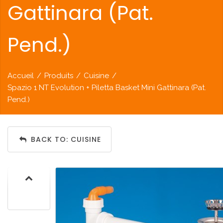
Gattinara (Pat.
Pend.)
Accueil
/
Produits
/
Cuisine
/
Spazio 1 NT Evolution + Piletta Basket Mini Gattinara (Pat.
Pend.)
BACK TO: CUISINE