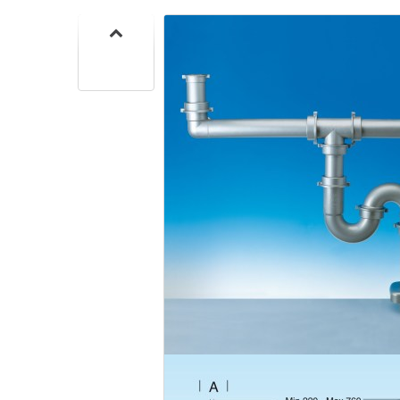
CUISIN
PMR