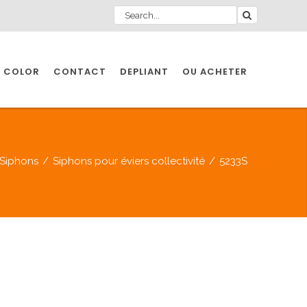
 COLOR
CONTACT
DEPLIANT
OU ACHETER
Siphons
/
Siphons pour éviers collectivité
/
5233S