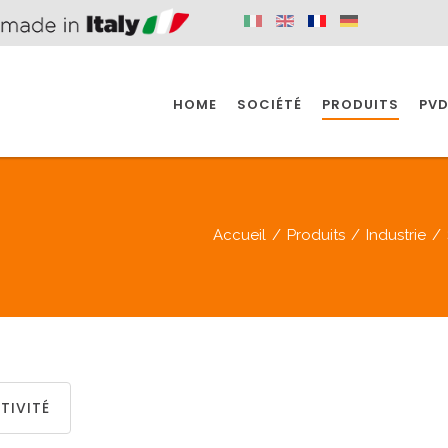
HOME
SOCIÉTÉ
PRODUITS
PVD
SINE
SPAZIO BAIN
SPAZIO INDUSTRIE
Accueil
/
Produits
/
Industrie
/
E
SALLE DE BAIN
INDUSTRIE
SINE
SPAZIO BAIN
SPAZIO INDUSTRIE
TIVITÉ
BONDES
ACCESSORIES