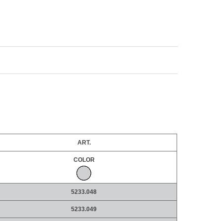
ART.
COLOR
5233.048
5233.049