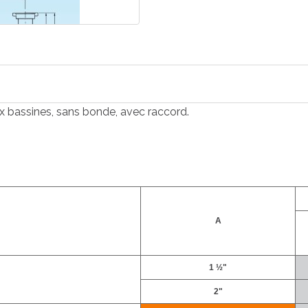
ux bassines, sans bonde, avec raccord.
A
1 ½"
2"