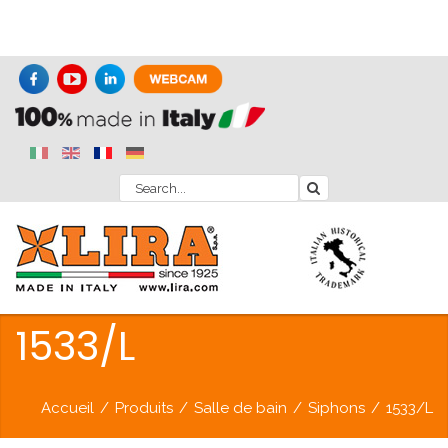
1533/L
Accueil
/
Produits
/
Salle de bain
/
Siphons
/
1533/L