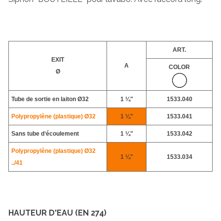
ART.
EXIT
A
COLOR
Ø
Tube de sortie en laiton Ø32
1 ¼"
1533.040
Polypropylène (plastique) Ø32
1 ¼"
1533.041
Sans tube dʼécoulement
1 ¼"
1533.042
Polypropylène (plastique) Ø32
1 ¼"
1533.034
../41
HAUTEUR D'EAU (EN 274)