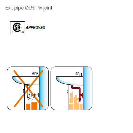
Exit pipe Ø1½” fix joint