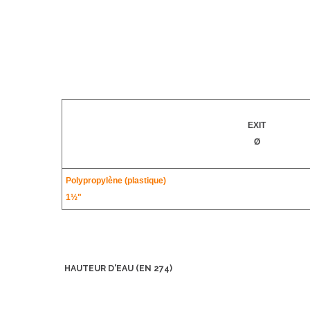
EXIT
Ø
Polypropylène (plastique)
1½"
HAUTEUR D'EAU (EN 274)