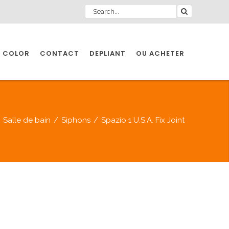
 COLOR
CONTACT
DEPLIANT
OU ACHETER
/
Salle de bain
/
Siphons
/
Spazio 1 U.S.A. Fix Joint