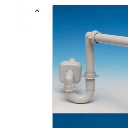
CUISIN
PMR