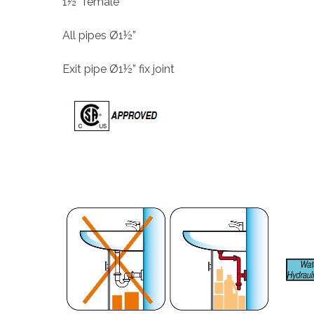
1½” female
All pipes Ø1½”
Exit pipe Ø1½” fix joint