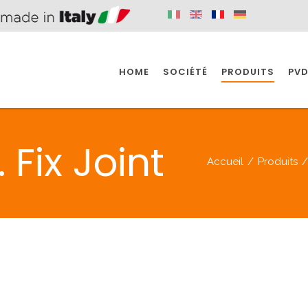
HOME
SOCIÉTÉ
PRODUITS
PVD
SINE
SPAZIO BAIN
SPAZIO INDUSTRIE
 Fix Joint
Accueil
/
Produits
E
SALLE DE BAIN
INDUSTRIE
SINE
SPAZIO BAIN
SPAZIO INDUSTRIE
BONDES
ACCESSORIES